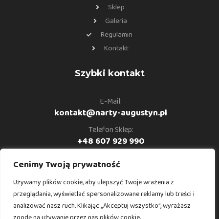
Sklep
Galeria
Regulamin
Kontakt
Szybki kontakt
E-Mail:
kontakt@narty-augustyn.pl
Telefon Sklep:
+48 607 929 990
Telefon Serwis:
Cenimy Twoją prywatność
+48 691 094 476
Używamy plików cookie, aby ulepszyć Twoje wrażenia z
Telefon Instruktor:
przeglądania, wyświetlać spersonalizowane reklamy lub treści i
+48 530 902 240
analizować nasz ruch. Klikając „Akceptuj wszystko”, wyrażasz
zgodę na używanie przez nas plików cookie.