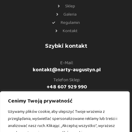
Sklep
Galeria
Regulamin
Kontakt
Szybki kontakt
E-Mail:
kontakt@narty-augustyn.pl
Telefon Sklep:
+48 607 929 990
Telefon Serwis:
Cenimy Twoją prywatność
+48 691 094 476
Używamy plików cookie, aby ulepszyć Twoje wrażenia z
Telefon Instruktor:
przeglądania, wyświetlać spersonalizowane reklamy lub treści i
+48 530 902 240
analizować nasz ruch. Klikając „Akceptuj wszystko”, wyrażasz